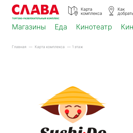
Карта
Как
комплекса
добрат
Магазины
Еда
Кинотеатр
Ки
Главная
Карта комплекса
1 этаж