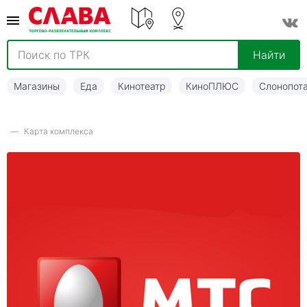
Найти
Магазины
Еда
Кинотеатр
КиноПЛЮС
Слонопот
Карта комплекса