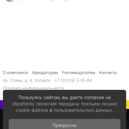
О комплексе
Арендаторам
Рекламодателям
Контакты
пр. Славы, д. 8, Копейск
+7 (35139) 3-55-84
Политика конфиденциальности
Обработка персональных данных
Пользуясь сайтом, вы даете согласие на
обработку (включая передачу третьим лицам)
Кинотеатр
+7 (35139) 41-0-14
cookie-файлов
и
пользовательских данных
.
Прекрасно