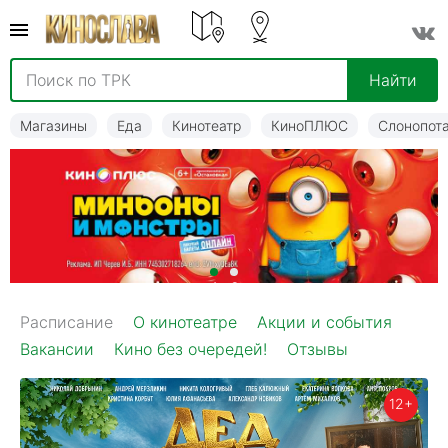
Найти
Магазины
Еда
Кинотеатр
КиноПЛЮС
Слонопот
1
2
Расписание
О кинотеатре
Акции и события
Вакансии
Кино без очередей!
Отзывы
12+